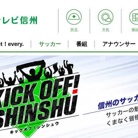
防災
天気
番
t！every.
サッカー
番組
アナウンサー