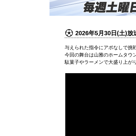
2026年5月30日(土)放
与えられた指令にアポなしで挑戦
今回の舞台は山雅のホームタウ
駄菓子やラーメンで大盛り上が