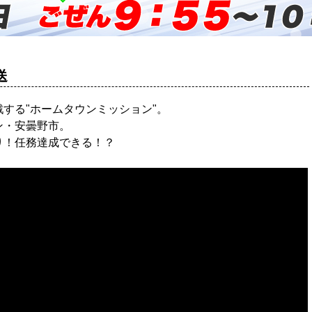
送
する"ホームタウンミッション"。
ン・安曇野市。
り！任務達成できる！？