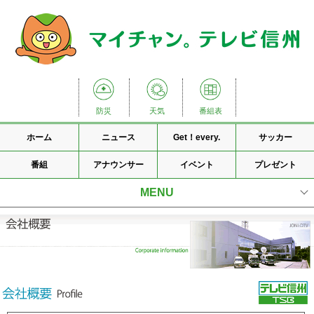
防災
天気
番組表
ホーム
ニュース
Get！every.
サッカー
番組
アナウンサー
イベント
プレゼント
MENU
会社理念
会社概要
国内ネットワーク
放送番組基準