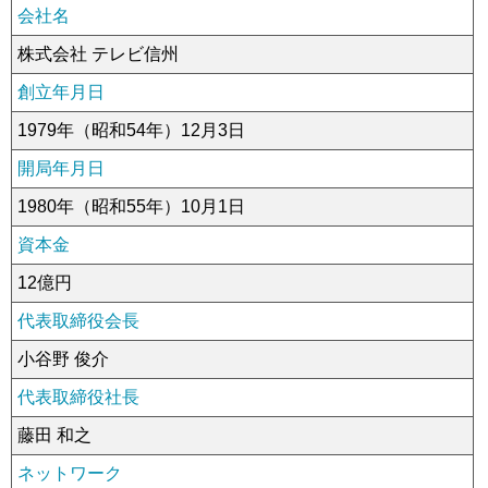
会社名
放送番組の種別
株式会社 テレビ信州
放送番組審議会
創立年月日
1979年（昭和54年）12月3日
青少年向け番組
開局年月日
採用情報
1980年（昭和55年）10月1日
中継局一覧
資本金
コンプライアンス憲章
12億円
テレビ信州人権方針
代表取締役会長
小谷野 俊介
労務費転嫁の取り組み方針
代表取締役社長
個人情報保護への取り組み
藤田 和之
視聴データの取扱いについて
ネットワーク