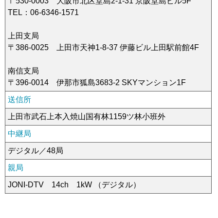
〒530-0003 大阪市北区堂島2-1-31 京阪堂島ビル5F
TEL：06-6346-1571
上田支局
〒386-0025 上田市天神1-8-37 伊藤ビル上田駅前館4F
南信支局
〒396-0014 伊那市狐島3683-2 SKYマンション1F
送信所
上田市武石上本入焼山国有林1159ツ林小班外
中継局
デジタル／48局
親局
JONI-DTV 14ch 1kW （デジタル）