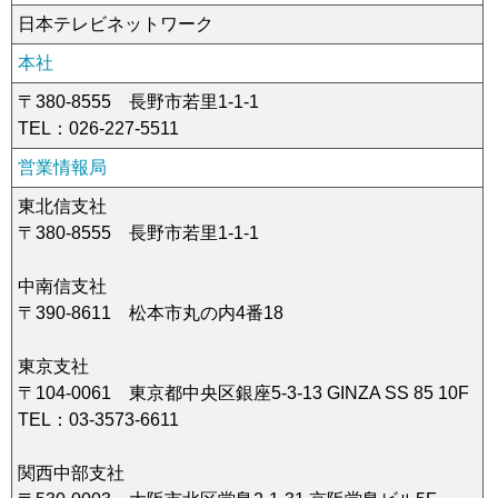
情報セキュリティ基本方針
日本テレビネットワーク
子育て応援の取り組み
本社
〒380-8555 長野市若里1-1-1
一般事業主行動計画
TEL：026-227-5511
国民保護業務計画
営業情報局
決算公告
東北信支社
〒380-8555 長野市若里1-1-1
ご意見・ご感想
中南信支社
名義後援の申請について
〒390-8611 松本市丸の内4番18
東京支社
〒104-0061 東京都中央区銀座5-3-13 GINZA SS 85 10F
TEL：03-3573-6611
関西中部支社