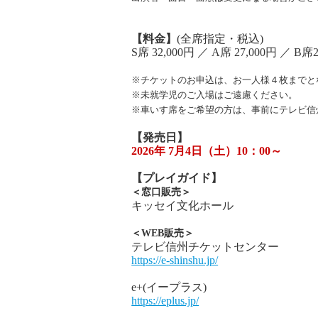
【料金】
(全席指定・税込)
S席 32,000円 ／ A席 27,000円 ／ B席
※チケットのお申込は、お一人様４枚までと
※未就学児のご入場はご遠慮ください。
※車いす席をご希望の方は、事前にテレビ信
【発売日】
2026年 7月4日（土）10：00～
【プレイガイド】
＜窓口販売＞
キッセイ文化ホール
＜WEB販売＞
テレビ信州チケットセンター
https://e-shinshu.jp/
e+(イープラス)
https://eplus.jp/