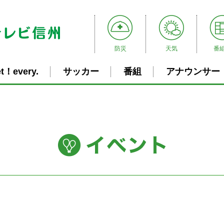
防災
天気
番
t！every.
サッカー
番組
アナウンサー