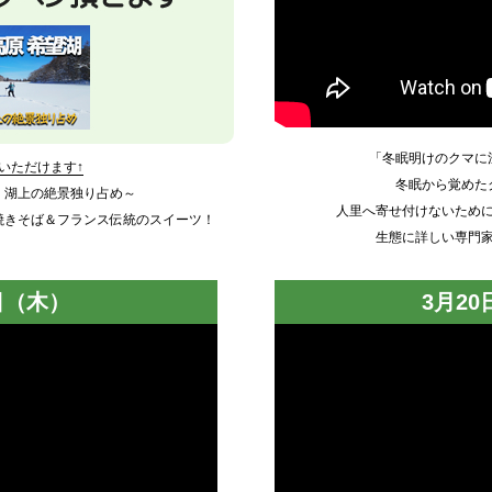
「冬眠明けのクマに
覧いただけます↑
冬眠から覚めた
！湖上の絶景独り占め～
人里へ寄せ付けないため
焼きそば＆フランス伝統のスイーツ！
生態に詳しい専門
日（木）
3月2