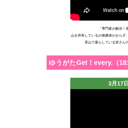
「専門家が解決！
山を所有しているが後継者がおらず
里山で暮らしている皆さん
ゆうがたGet！every.（18
3月17