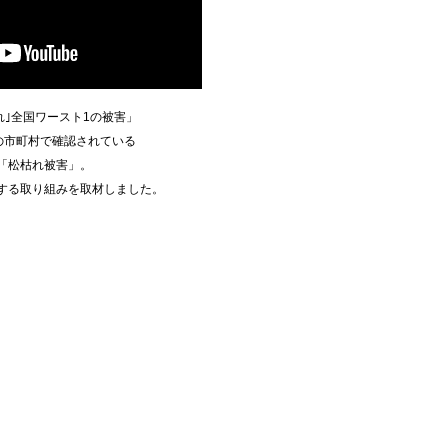
れ｣全国ワースト1の被害」
3の市町村で確認されている
「松枯れ被害」。
する取り組みを取材しました。