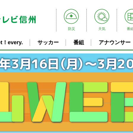
防災
天気
番
t！every.
サッカー
番組
アナウンサー