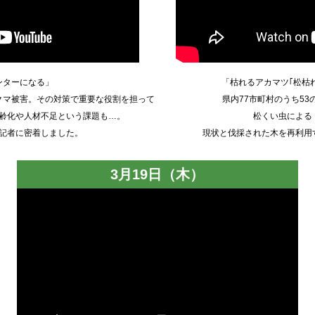
ンターになる」
「枯れるアカマツ｢松枯
クマ被害。その対策で重要な役割を担って
県内77市町村のうち5
齢化や人材不足という課題も…。
松くい虫による
記者に密着しました。
現状と伐採された木を再利用
3月19日（木）