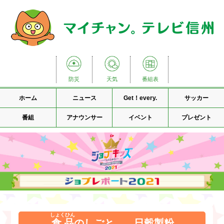
防災
天気
番組表
ホーム
ニュース
Get！every.
サッカー
番組
アナウンサー
イベント
プレゼント
しょくひん
食品
のしごと 日穀製粉