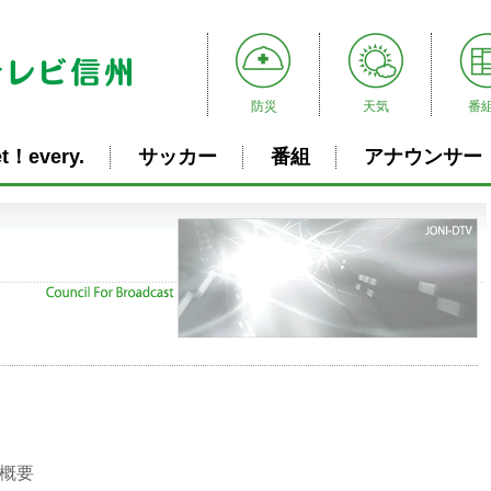
防災
天気
番
t！every.
サッカー
番組
アナウンサー
会概要