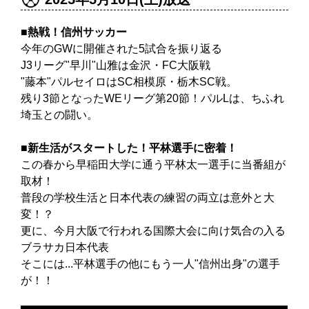
■熱戦！信州サッカー
今年のGWに開催された5試合を振り返る
J3リーグ"早川"山雅は金沢・FC大阪戦
"藤本"パルセイロはSC相模原・栃木SC戦。
残り3節となったWEリーグ第20節！パルLは、ちふれ
埼玉との闘い。
■新生活がスタートした！平林選手に密着！
この春から早稲田大学に通う平林太一選手に当番組が
取材！
普段の学校生活と日本代表の練習の両立は意外と大
変！？
更に、今月大阪で行われる国際大会に向け気合の入る
ブラサカ日本代表
そこには...平林選手の他にもう一人"信州出身"の選手
が！！