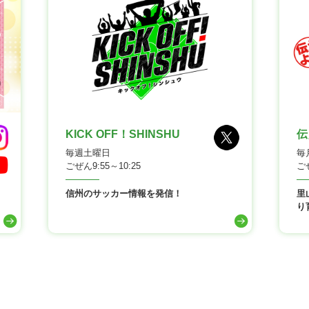
KICK OFF！SHINSHU
伝
毎週土曜日
毎
ごぜん9:55～10:25
ごぜ
信州のサッカー情報を発信！
里
り