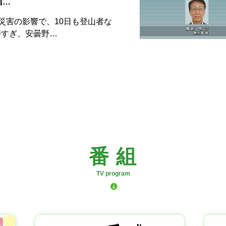
宿…
災害の影響で、10日も登山者な
時すぎ、安曇野…
番 組
TV program