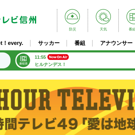
防災
天気
番
t！every.
サッカー
番組
アナウンサー