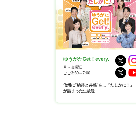
ゆうがたGet！every.
月～金曜日
ごご3:50～7:00
信州に"納得と共感"を…「たしかに！」
が詰まった生放送