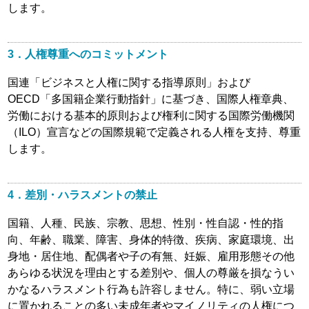
情報セキュリティ基本方針
します。
子育て応援の取り組み
3．人権尊重へのコミットメント
一般事業主行動計画
国連「ビジネスと人権に関する指導原則」および
国民保護業務計画
OECD「多国籍企業行動指針」に基づき、国際人権章典、
労働における基本的原則および権利に関する国際労働機関
決算公告
（ILO）宣言などの国際規範で定義される人権を支持、尊重
します。
ご意見・ご感想
名義後援の申請について
4．差別・ハラスメントの禁止
国籍、人種、民族、宗教、思想、性別・性自認・性的指
向、年齢、職業、障害、身体的特徴、疾病、家庭環境、出
身地・居住地、配偶者や子の有無、妊娠、雇用形態その他
あらゆる状況を理由とする差別や、個人の尊厳を損なうい
かなるハラスメント行為も許容しません。特に、弱い立場
に置かれることの多い未成年者やマイノリティの人権につ