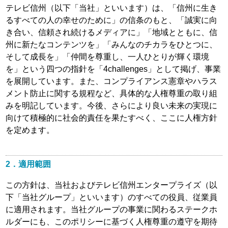
テレビ信州（以下「当社」といいます）は、「信州に生き
放送番組の種別
るすべての人の幸せのために」の信条のもと、「誠実に向
き合い、信頼され続けるメディアに」「地域とともに、信
放送番組審議会
州に新たなコンテンツを」「みんなのチカラをひとつに、
そして成長を」「仲間を尊重し、一人ひとりが輝く環境
青少年向け番組
を」という四つの指針を「4challenges」として掲げ、事業
を展開しています。また、コンプライアンス憲章やハラス
採用情報
メント防止に関する規程など、具体的な人権尊重の取り組
中継局一覧
みを明記しています。今後、さらにより良い未来の実現に
向けて積極的に社会的責任を果たすべく、ここに人権方針
コンプライアンス憲章
を定めます。
テレビ信州人権方針
2．適用範囲
労務費転嫁の取り組み方針
この方針は、当社およびテレビ信州エンタープライズ（以
個人情報保護への取り組み
下「当社グループ」といいます）のすべての役員、従業員
に適用されます。当社グループの事業に関わるステークホ
視聴データの取扱いについて
ルダーにも、このポリシーに基づく人権尊重の遵守を期待