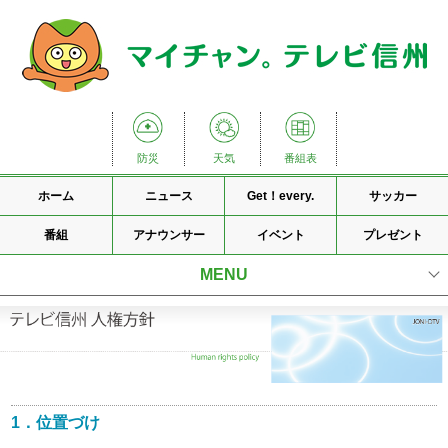
防災
天気
番組表
ホーム
ニュース
Get！every.
サッカー
番組
アナウンサー
イベント
プレゼント
MENU
会社理念
会社概要
国内ネットワーク
1．位置づけ
放送番組基準