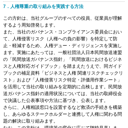
7．人権尊重の取り組みを実践する方法
この方針は、当社グループのすべての役員、従業員が理解
するよう周知啓発します。
また、当社のガバナンス・コンプライアンス委員会におい
て、人権侵害リスク（人権への負の影響）を特定して防
止・軽減するため、人権デュー・ディリジェンスを実施し
ます。実施にあたっては、一般社団法人日本民間放送連盟
の「民間放送ガバナンス指針」「民間放送におけるビジネ
スと人権対応ガイドブック」を踏まえたうえで、同ガイド
ブックの補足資料「ビジネスと人権 関連リスクチェックリ
スト」および「人権侵害リスク特定・評価用作業シート」
を活用して当社の取り組みを定期的に点検します。民間放
送ガバナンス指針の適用状況については、当社の取締役会
で決議した公表事項や方法に基づき、公表します。
さらに、人権相談窓口を設置するなど救済の手続きを構築
し、あらゆるステークホルダーと連携して人権に関わる問
題の解決に取り組みます。
なお、この方針は、環境等の変化に応じて随時見直しま