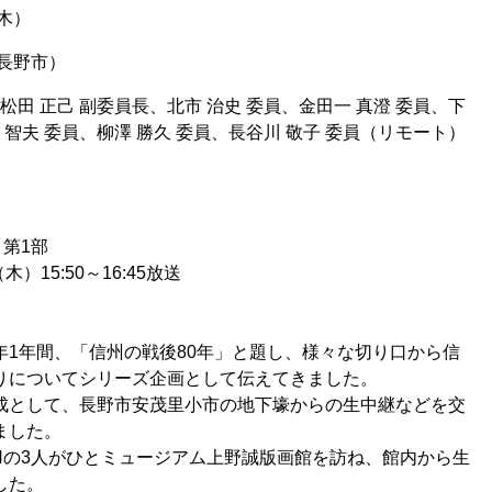
（木）
長野市）
、松田 正己 副委員長、北市 治史 委員、金田一 真澄 委員、下
津 智夫 委員、柳澤 勝久 委員、長谷川 敬子 委員（リモート）
. 第1部
木）15:50～16:45放送
年1年間、「信州の戦後80年」と題し、様々な切り口から信
りについてシリーズ企画として伝えてきました。
成として、長野市安茂里小市の地下壕からの生中継などを交
ました。
ENの3人がひとミュージアム上野誠版画館を訪ね、館内から生
した。