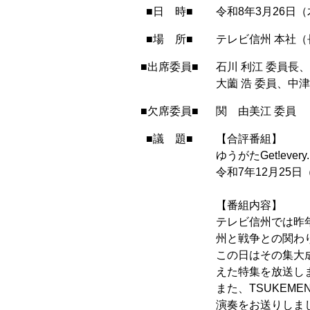
■日 時■
令和8年3月26日
■場 所■
テレビ信州 本社（
■出席委員■
石川 利江 委員長
大薗 浩 委員、中
■欠席委員■
関 由美江 委員
■議 題■
【合評番組】
ゆうがたGet!every
令和7年12月25日（
【番組内容】
テレビ信州では昨
州と戦争との関わ
この日はその集大
えた特集を放送し
また、TSUKEM
演奏をお送りしま