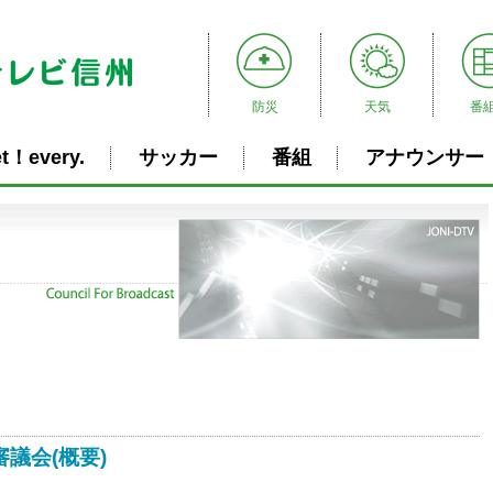
防災
天気
番
t！every.
サッカー
番組
アナウンサー
審議会(概要)