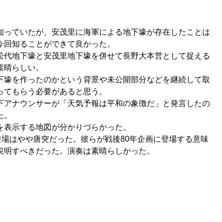
知っていたが、安茂里に海軍による地下壕が存在したことは
今回知ることができて良かった。
松代地下壕と安茂里地下壕を併せて長野大本営として捉える
素晴らしい。
下壕を作ったのかという背景や未公開部分などを継続して取
ってもらう必要があると思う。
下アナウンサーが「天気予報は平和の象徴だ」と発言したの
た。
を表示する地図が分かりづらかった。
の登場はやや唐突だった。彼らが戦後80年企画に登場する意味
説明すべきだった。演奏は素晴らしかった。