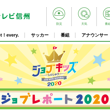
防災
天気
番
t！every.
サッカー
番組
アナウンサー