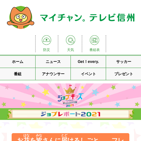
防災
天気
番組表
ホーム
ニュース
Get！every.
サッカー
番組
アナウンサー
イベント
プレゼント
はな
みな
とど
お
花
を
皆
さんに
届
けるしごと フレ