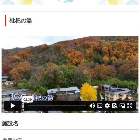
枇杷の湯
施設名