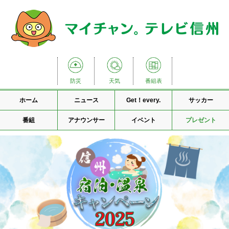
防災
天気
番組表
ホーム
ニュース
Get！every.
サッカー
番組
アナウンサー
イベント
プレゼント