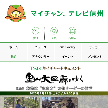
防災
天気
番組表
ホーム
ニュース
Get！every.
サッカー
番組
アナウンサー
イベント
プレゼント