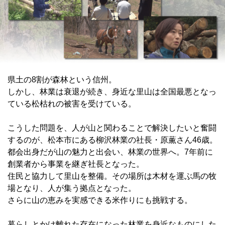
県土の8割が森林という信州。
しかし、林業は衰退が続き、身近な里山は全国最悪となっ
ている松枯れの被害を受けている。
こうした問題を、人が山と関わることで解決したいと奮闘
するのが、松本市にある柳沢林業の社長・原薫さん46歳。
都会出身だが山の魅力と出会い、林業の世界へ。7年前に
創業者から事業を継ぎ社長となった。
住民と協力して里山を整備。その場所は木材を運ぶ馬の牧
場となり、人が集う拠点となった。
さらに山の恵みを実感できる米作りにも挑戦する。
暮らしとかけ離れた存在になった林業を身近なものにした