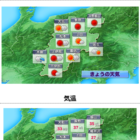
気温
週間天気予報
近県の天気
衛星画像
天気予想図
降水量
気温
風向風速
レーダー
台風情報