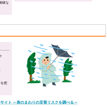
無線な
ク
へ
所を把
サイト ～身のまわりの災害リスクを調べる～