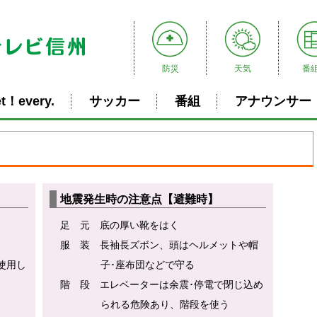
防災
天気
番
t！every.
サッカー
番組
アナウンサー
地震発生時の注意点【避難時】
足 元 底の厚い靴をはく
服 装 長袖長ズボン、頭はヘルメットや帽
使用し
子･座布団などで守る
階 段 エレベーターは余震･停電で閉じ込め
られる危険あり、階段を使う