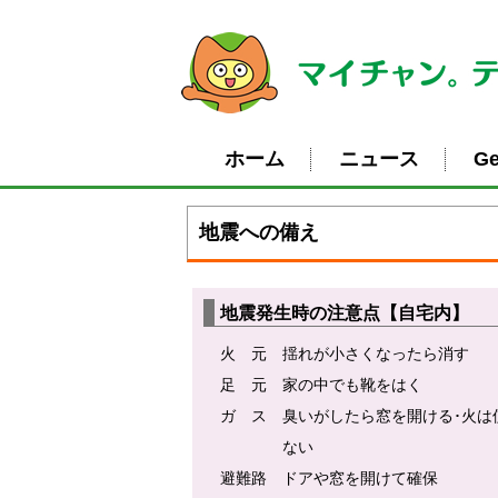
ホーム
ニュース
Ge
地震への備え
地震発生時の注意点【自宅内】
火 元 揺れが小さくなったら消す
足 元 家の中でも靴をはく
ガ ス 臭いがしたら窓を開ける･火は
ない
避難路 ドアや窓を開けて確保