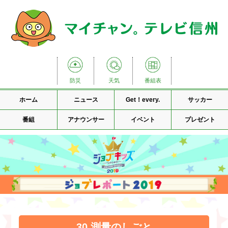
防災
天気
番組表
ホーム
ニュース
Get！every.
サッカー
番組
アナウンサー
イベント
プレゼント
30.測量のしごと