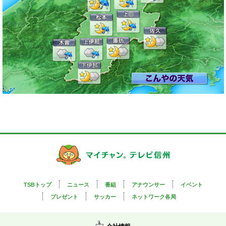
気温
週間天気予報
近県の天気
衛星画像
天気予想図
降水量
風向風速
レーダー
TSBトップ
ニュース
番組
アナウンサー
イベント
プレゼント
サッカー
ネットワーク各局
台風情報