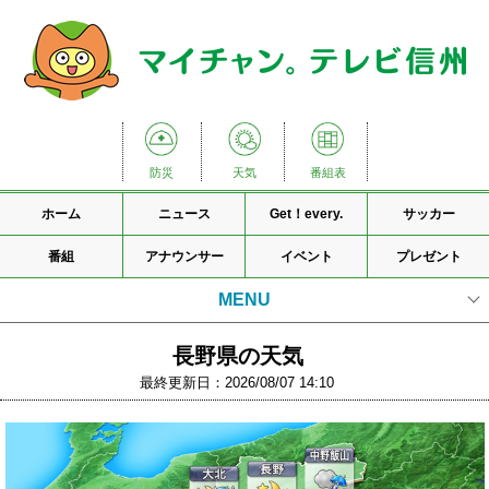
防災
天気
番組表
ホーム
ニュース
Get！every.
サッカー
番組
アナウンサー
イベント
プレゼント
MENU
天気情報TOP
長野県の天気
最終更新日：2026/08/07 14:10
気象警報・注意報
天気