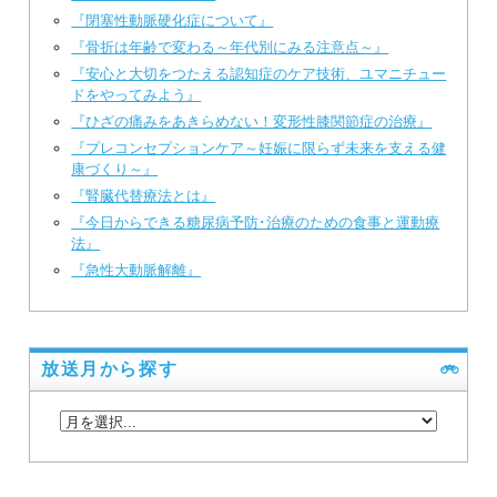
『閉塞性動脈硬化症について』
『骨折は年齢で変わる～年代別にみる注意点～』
『安心と大切をつたえる認知症のケア技術、ユマニチュー
ドをやってみよう』
『ひざの痛みをあきらめない！変形性膝関節症の治療』
『プレコンセプションケア～妊娠に限らず未来を支える健
康づくり～』
『腎臓代替療法とは』
『今日からできる糖尿病予防･治療のための食事と運動療
法』
『急性大動脈解離』
放送月から探す