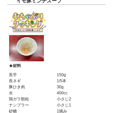
イモ豚ミンチスープ
★材料
長芋
150g
長ネギ
1/5本
豚ひき肉
30g
水
400cc
鶏ガラ顆粒
小さじ2
ナンプラー
小さじ1
砂糖
1摘み