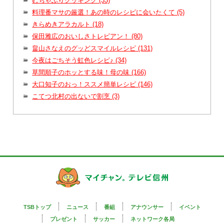
むちゃぶりクッキング (33)
料理番マサの厳選！あの時のレシピに会いたくて (5)
きらめきアラカルト (18)
保田雅広のおいしさトレビアン！ (80)
畠山さなえのグッどスマイルレシピ (131)
今夜はごちそう虹色レシピ♪ (34)
草間順子のホッとする味！母の味 (166)
大口知子のおっ！ススメ簡単レシピ (146)
こてつ北村の出ないで割烹 (3)
TSBトップ
ニュース
番組
アナウンサー
イベント
プレゼント
サッカー
ネットワーク各局