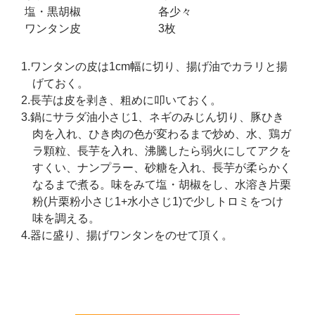
塩・黒胡椒
各少々
ワンタン皮
3枚
1.ワンタンの皮は1cm幅に切り、揚げ油でカラリと揚
げておく。
2.長芋は皮を剥き、粗めに叩いておく。
3.鍋にサラダ油小さじ1、ネギのみじん切り、豚ひき
肉を入れ、ひき肉の色が変わるまで炒め、水、鶏ガ
ラ顆粒、長芋を入れ、沸騰したら弱火にしてアクを
すくい、ナンプラー、砂糖を入れ、長芋が柔らかく
なるまで煮る。味をみて塩・胡椒をし、水溶き片栗
粉(片栗粉小さじ1+水小さじ1)で少しトロミをつけ
味を調える。
4.器に盛り、揚げワンタンをのせて頂く。