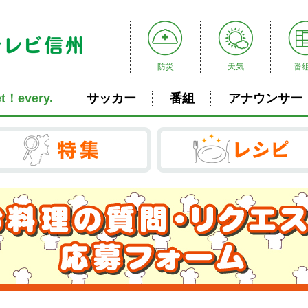
防災
天気
番
t！every.
サッカー
番組
アナウンサー