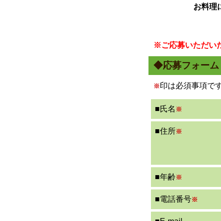
お料理
※ご応募いただい
◆応募フォーム
印は必須事項で
※
■氏名
※
■住所
※
■年齢
※
■電話番号
※