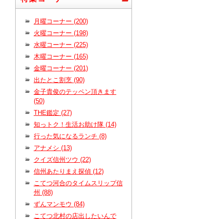
月曜コーナー (200)
火曜コーナー (198)
水曜コーナー (225)
木曜コーナー (165)
金曜コーナー (201)
出たとこ割烹 (90)
金子貴俊のテッペン頂きます
(50)
THE鑑定 (27)
知っトク！生活お助け隊 (14)
行った気になるランチ (8)
アナメシ (13)
クイズ信州ツウ (22)
信州あたりまえ探偵 (12)
こてつ河合のタイムスリップ信
州 (88)
ずんマンモウ (84)
こてつ北村の店出したいんで