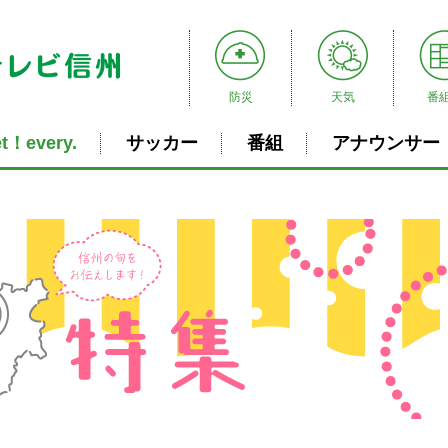
防災
天気
番
t！every.
サッカー
番組
アナウンサー