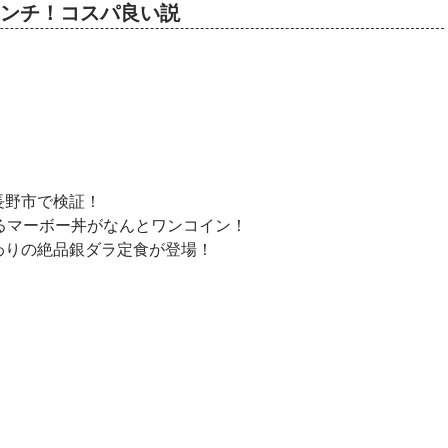
店のランチ！コスパ良い説
長野市で検証！
るマーボー丼がなんとワンコイン！
わりの絶品銀ダラ定食が登場！