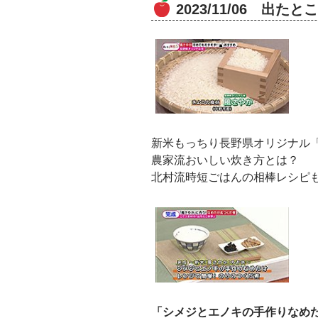
2023/11/06 出
新米もっちり長野県オリジナル
農家流おいしい炊き方とは？
北村流時短ごはんの相棒レシピ
「シメジとエノキの手作りなめ