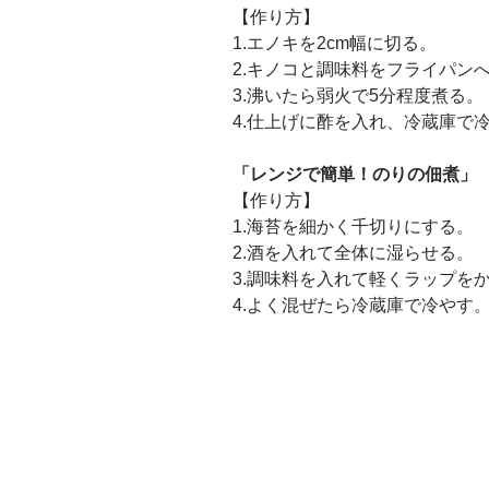
【作り方】
1.エノキを2cm幅に切る。
2.キノコと調味料をフライパン
3.沸いたら弱火で5分程度煮る。
4.仕上げに酢を入れ、冷蔵庫で
「レンジで簡単！のりの佃煮」
【作り方】
1.海苔を細かく千切りにする。
2.酒を入れて全体に湿らせる。
3.調味料を入れて軽くラップを
4.よく混ぜたら冷蔵庫で冷やす