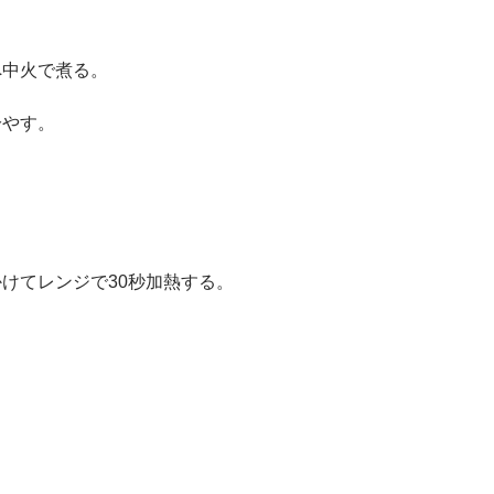
へ中火で煮る。
冷やす。
かけてレンジで30秒加熱する。
。