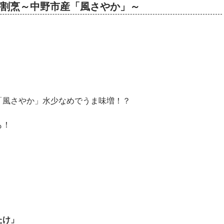
たとこ割烹～中野市産「風さやか」～
「風さやか」水少なめでうま味増！？
も！
たけ」