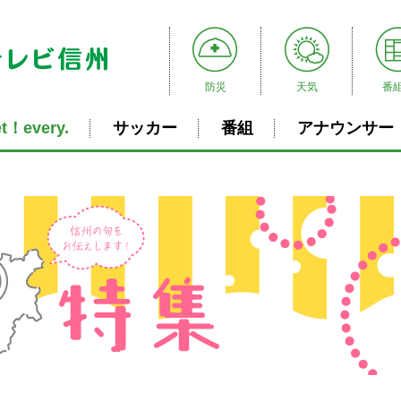
防災
天気
番
t！every.
サッカー
番組
アナウンサー