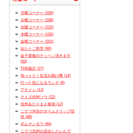
月曜コーナー (200)
火曜コーナー (198)
水曜コーナー (225)
木曜コーナー (165)
金曜コーナー (201)
出たとこ割烹 (90)
金子貴俊のテッペン頂きます
(50)
THE鑑定 (27)
知っトク！生活お助け隊 (14)
行った気になるランチ (8)
アナメシ (13)
クイズ信州ツウ (22)
信州あたりまえ探偵 (12)
こてつ河合のタイムスリップ信
州 (88)
ずんマンモウ (84)
こてつ北村の店出したいんで