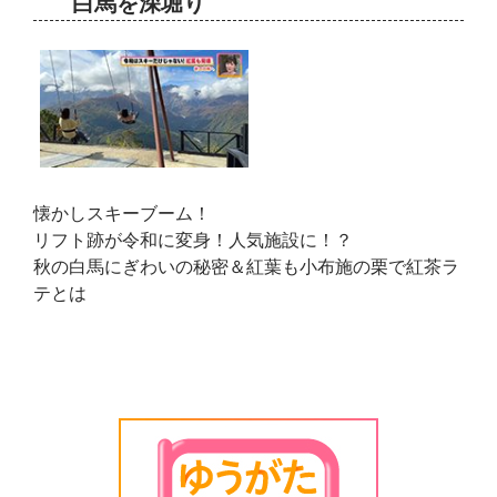
白馬を深堀り
懐かしスキーブーム！
リフト跡が令和に変身！人気施設に！？
秋の白馬にぎわいの秘密＆紅葉も小布施の栗で紅茶ラ
テとは