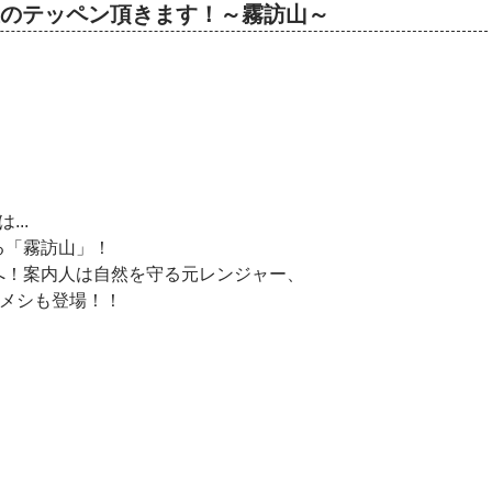
子貴俊のテッペン頂きます！～霧訪山～
..
る「霧訪山」！
へ！案内人は自然を守る元レンジャー、
山メシも登場！！