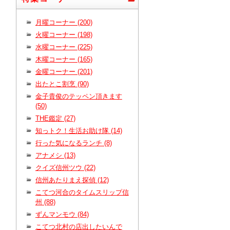
月曜コーナー (200)
火曜コーナー (198)
水曜コーナー (225)
木曜コーナー (165)
金曜コーナー (201)
出たとこ割烹 (90)
金子貴俊のテッペン頂きます
(50)
THE鑑定 (27)
知っトク！生活お助け隊 (14)
行った気になるランチ (8)
アナメシ (13)
クイズ信州ツウ (22)
信州あたりまえ探偵 (12)
こてつ河合のタイムスリップ信
州 (88)
ずんマンモウ (84)
こてつ北村の店出したいんで