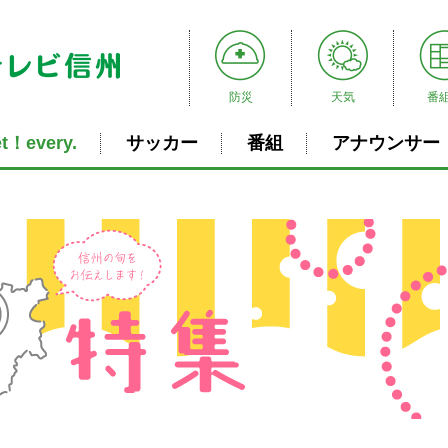
防災
天気
番
t！every.
サッカー
番組
アナウンサー