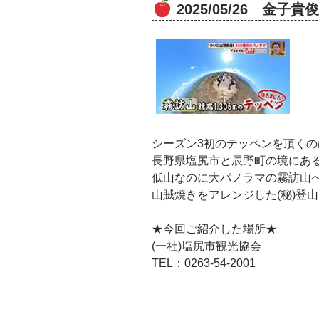
2025/05/26 金
シーズン3初のテッペンを頂くのは.
長野県塩尻市と辰野町の境にあ
低山なのに大パノラマの霧訪山
山賊焼きをアレンジした(秘)登
★今回ご紹介した場所★
(一社)塩尻市観光協会
TEL：0263-54-2001