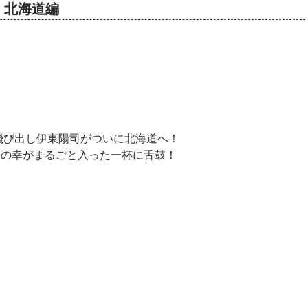
メシ 北海道編
飛び出し伊東陽司がついに北海道へ！
？海の幸がまるごと入った一杯に舌鼓！