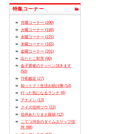
特集コーナー
月曜コーナー (200)
火曜コーナー (198)
水曜コーナー (225)
木曜コーナー (165)
金曜コーナー (201)
出たとこ割烹 (90)
金子貴俊のテッペン頂きます
(50)
THE鑑定 (27)
知っトク！生活お助け隊 (14)
行った気になるランチ (8)
アナメシ (13)
クイズ信州ツウ (22)
信州あたりまえ探偵 (12)
こてつ河合のタイムスリップ信
州 (88)