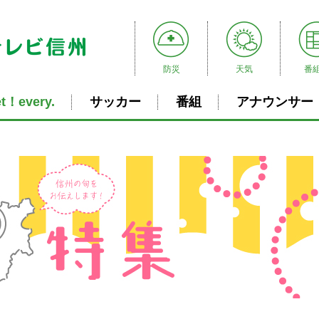
防災
天気
番
t！every.
サッカー
番組
アナウンサー