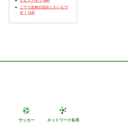
ずんマンモウ (84)
こてつ北村の店出したいんで
す！ (14)
ト
サッカー
ネットワーク各局