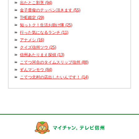
出たとこ割烹 (94)
金子貴俊のテッペン頂きます (55)
THE鑑定 (29)
知っトク！生活お助け隊 (25)
行った気になるランチ (11)
アナメシ (16)
クイズ信州ツウ (25)
信州あたりまえ探偵 (13)
こてつ河合のタイムスリップ信州 (88)
ずんマンモウ (84)
こてつ北村の店出したいんです！ (14)