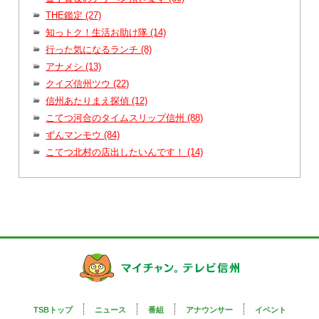
THE鑑定 (27)
知っトク！生活お助け隊 (14)
行った気になるランチ (8)
アナメシ (13)
クイズ信州ツウ (22)
信州あたりまえ探偵 (12)
こてつ河合のタイムスリップ信州 (88)
ずんマンモウ (84)
こてつ北村の店出したいんです！ (14)
TSBトップ
ニュース
番組
アナウンサー
イベント