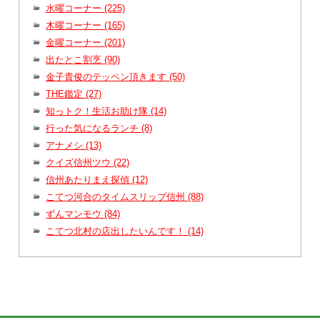
水曜コーナー (225)
木曜コーナー (165)
金曜コーナー (201)
出たとこ割烹 (90)
金子貴俊のテッペン頂きます (50)
THE鑑定 (27)
知っトク！生活お助け隊 (14)
行った気になるランチ (8)
アナメシ (13)
クイズ信州ツウ (22)
信州あたりまえ探偵 (12)
こてつ河合のタイムスリップ信州 (88)
ずんマンモウ (84)
こてつ北村の店出したいんです！ (14)