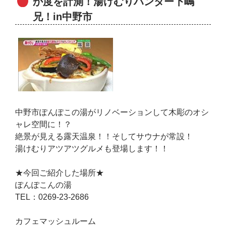
か度を計測！湯けむりハンター下嶋
兄！in中野市
中野市ぽんぽこの湯がリノベーションして木彫のオシ
ャレ空間に！？
絶景が見える露天温泉！！そしてサウナが常設！
湯けむりアツアツグルメも登場します！！
★今回ご紹介した場所★
ぽんぽこんの湯
TEL：0269-23-2686
カフェマッシュルーム