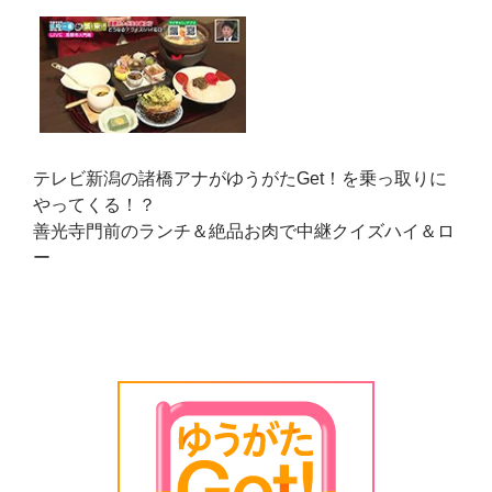
テレビ新潟の諸橋アナがゆうがたGet！を乗っ取りに
やってくる！？
善光寺門前のランチ＆絶品お肉で中継クイズハイ＆ロ
ー