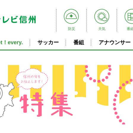
防災
天気
番
t！every.
サッカー
番組
アナウンサー