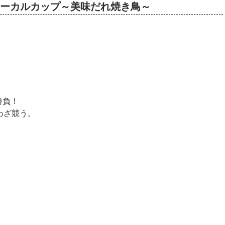
ゴ技ローカルカップ～美味だれ焼き鳥～
勝負！
わざ競う。