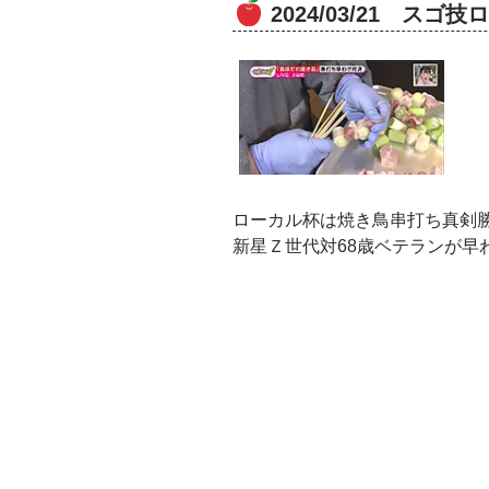
2024/03/21 ス
ローカル杯は焼き鳥串打ち真剣
新星Ｚ世代対68歳ベテランが早