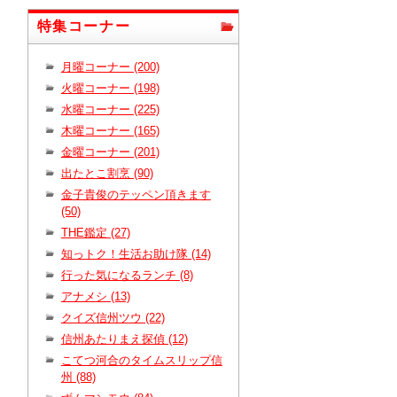
特集コーナー
月曜コーナー (200)
火曜コーナー (198)
水曜コーナー (225)
木曜コーナー (165)
金曜コーナー (201)
出たとこ割烹 (90)
金子貴俊のテッペン頂きます
(50)
THE鑑定 (27)
知っトク！生活お助け隊 (14)
行った気になるランチ (8)
アナメシ (13)
クイズ信州ツウ (22)
信州あたりまえ探偵 (12)
こてつ河合のタイムスリップ信
州 (88)