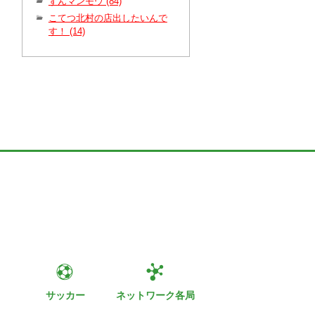
ずんマンモウ (84)
こてつ北村の店出したいんで
す！ (14)
ト
サッカー
ネットワーク各局