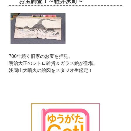
お宝調査！～軽井沢町～
700年続く旧家のお宝を拝見。
明治大正のレトロ雑貨＆ガラス絵が登場。
浅間山大噴火の絵図をスタジオ生鑑定！