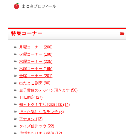
特集コーナー
月曜コーナー (200)
火曜コーナー (198)
水曜コーナー (225)
木曜コーナー (165)
金曜コーナー (201)
出たとこ割烹 (90)
金子貴俊のテッペン頂きます (50)
THE鑑定 (27)
知っトク！生活お助け隊 (14)
行った気になるランチ (8)
アナメシ (13)
クイズ信州ツウ (22)
信州あたりまえ探偵 (12)