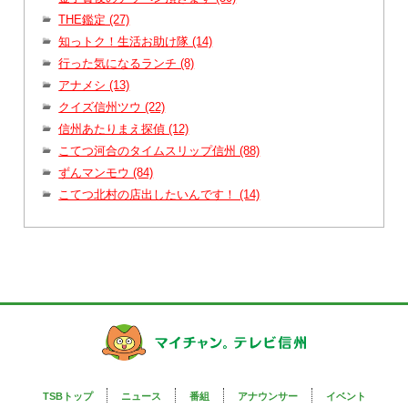
THE鑑定 (27)
知っトク！生活お助け隊 (14)
行った気になるランチ (8)
アナメシ (13)
クイズ信州ツウ (22)
信州あたりまえ探偵 (12)
こてつ河合のタイムスリップ信州 (88)
ずんマンモウ (84)
こてつ北村の店出したいんです！ (14)
TSBトップ
ニュース
番組
アナウンサー
イベント