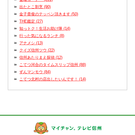
出たとこ割烹 (90)
金子貴俊のテッペン頂きます (50)
THE鑑定 (27)
知っトク！生活お助け隊 (14)
行った気になるランチ (8)
アナメシ (13)
クイズ信州ツウ (22)
信州あたりまえ探偵 (12)
こてつ河合のタイムスリップ信州 (88)
ずんマンモウ (84)
こてつ北村の店出したいんです！ (14)