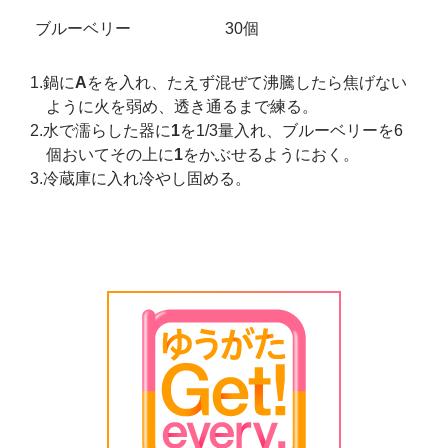
ブルーベリー
30個
1.鍋に
A
をを入れ、たえず混ぜて沸騰したら焦げない
ように火を弱め、透き通るまで練る。
2.水で濡らした器に
1
を1/3量入れ、ブルーベリーを6
個おいてその上に
1
をかぶせるようにおく。
3.冷蔵庫に入れ冷やし固める。