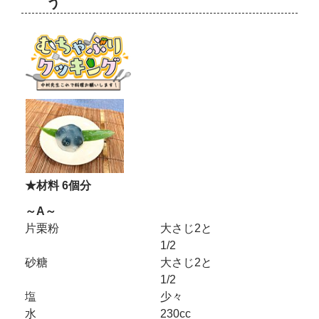
う
★材料 6個分
～A～
片栗粉
大さじ2と
1/2
砂糖
大さじ2と
1/2
塩
少々
水
230cc