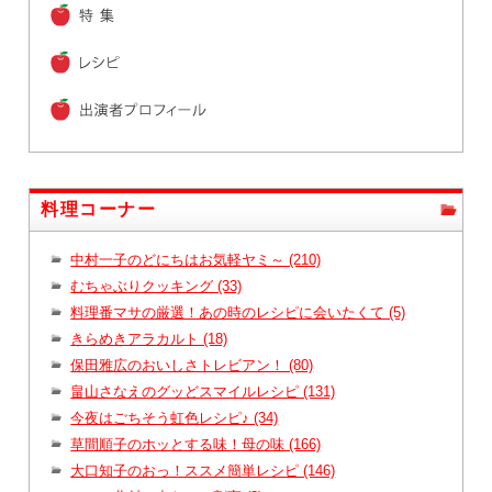
料理コーナー
中村一子のどにちはお気軽ヤミ～ (210)
むちゃぶりクッキング (33)
料理番マサの厳選！あの時のレシピに会いたくて (5)
きらめきアラカルト (18)
保田雅広のおいしさトレビアン！ (80)
畠山さなえのグッどスマイルレシピ (131)
今夜はごちそう虹色レシピ♪ (34)
草間順子のホッとする味！母の味 (166)
大口知子のおっ！ススメ簡単レシピ (146)