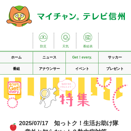
防災
天気
番組表
ホーム
ニュース
Get！every.
サッカー
番組
アナウンサー
イベント
プレゼント
2025/07/17 知っトク！生活お助け隊