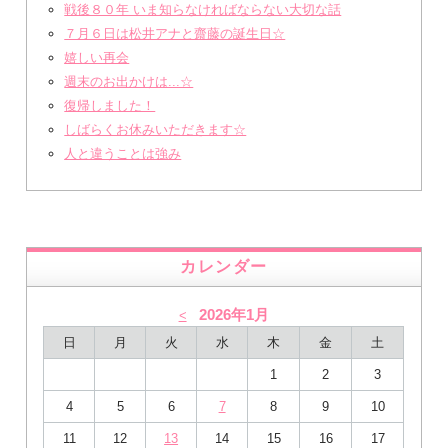
戦後８０年 いま知らなければならない大切な話
７月６日は松井アナと齋藤の誕生日☆
嬉しい再会
週末のお出かけは...☆
復帰しました！
しばらくお休みいただきます☆
人と違うことは強み
カレンダー
2026年1月
<
日
月
火
水
木
金
土
1
2
3
4
5
6
7
8
9
10
11
12
13
14
15
16
17