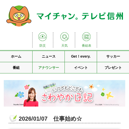
防災
天気
番組表
ホーム
ニュース
Get！every.
サッカー
番組
アナウンサー
イベント
プレゼント
2026/01/07 仕事始め☆