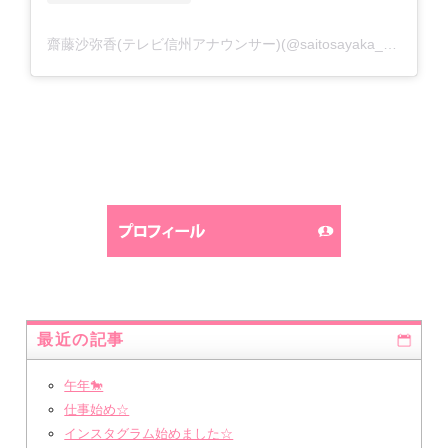
齋藤沙弥香(テレビ信州アナウンサー)(@saitosayaka_tsb)がシェアした投稿
最近の記事
午年🐎
仕事始め☆
インスタグラム始めました☆