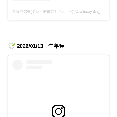
齋藤沙弥香(テレビ信州アナウンサー)(@saitosayaka_tsb)がシェアした投稿
2026/01/13 午年🐎