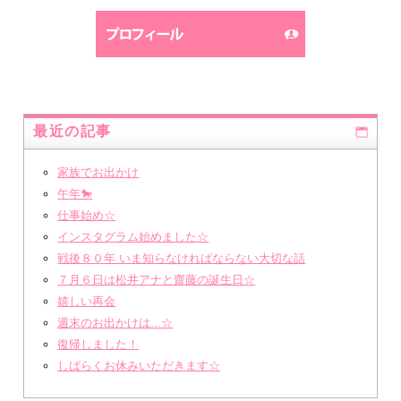
最近の記事
家族でお出かけ
午年🐎
仕事始め☆
インスタグラム始めました☆
戦後８０年 いま知らなければならない大切な話
７月６日は松井アナと齋藤の誕生日☆
嬉しい再会
週末のお出かけは...☆
復帰しました！
しばらくお休みいただきます☆