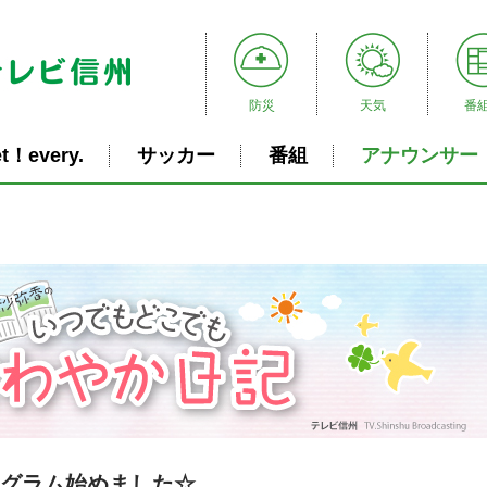
防災
天気
番
t！every.
サッカー
番組
アナウンサー
ンスタグラム始めました☆