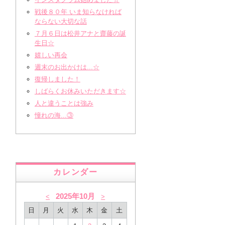
戦後８０年 いま知らなければ
ならない大切な話
７月６日は松井アナと齋藤の誕
生日☆
嬉しい再会
週末のお出かけは...☆
復帰しました！
しばらくお休みいただきます☆
人と違うことは強み
憧れの海...③
カレンダー
2025年10月
<
>
日
月
火
水
木
金
土