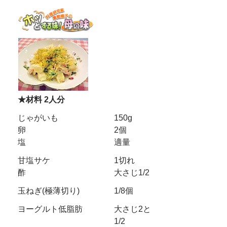
★材料 2人分
じゃがいも
150g
卵
2個
塩
適量
甘塩サケ
1切れ
酢
大さじ1/2
玉ねぎ(極薄切り)
1/8個
ヨーグルト低脂肪
大さじ2と
1/2