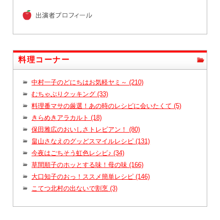
料理コーナー
中村一子のどにちはお気軽ヤミ～ (210)
むちゃぶりクッキング (33)
料理番マサの厳選！あの時のレシピに会いたくて (5)
きらめきアラカルト (18)
保田雅広のおいしさトレビアン！ (80)
畠山さなえのグッどスマイルレシピ (131)
今夜はごちそう虹色レシピ♪ (34)
草間順子のホッとする味！母の味 (166)
大口知子のおっ！ススメ簡単レシピ (146)
こてつ北村の出ないで割烹 (3)