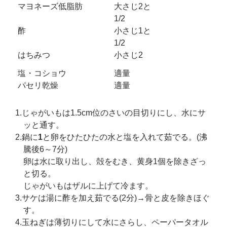
マヨネーズ低脂肪
大さじ2と
1/2
酢
小さじ1と
1/2
はちみつ
小さじ2
塩・コショウ
適量
パセリ乾燥
適量
1.じゃがいもは1.5cm位のさいの目切りにし、水にサ
ッと通す。
2.鍋に
1
と卵をひたひたの水と塩を入れて茹でる。(沸
騰後6～7分)
卵は水に取り出し、殻をむき、黄身1個を除きざっ
と切る。
じゃがいもはザルに上げて冷ます。
3.サケは湯に酢を加え茹でる(2分)→骨と皮を除きほぐ
す。
4.玉ねぎは薄切りにして水にさらし、ペーパータオル