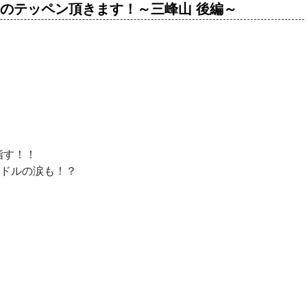
子貴俊のテッペン頂きます！～三峰山 後編～
指す！！
イドルの涙も！？