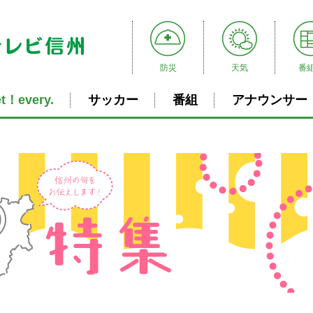
防災
天気
番
t！every.
サッカー
番組
アナウンサー