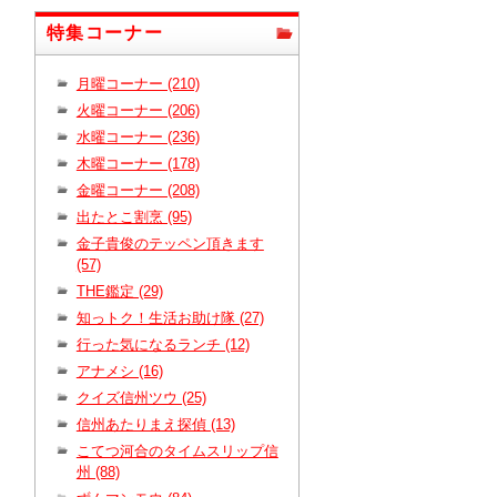
特集コーナー
月曜コーナー (210)
火曜コーナー (206)
水曜コーナー (236)
木曜コーナー (178)
金曜コーナー (208)
出たとこ割烹 (95)
金子貴俊のテッペン頂きます
(57)
THE鑑定 (29)
知っトク！生活お助け隊 (27)
行った気になるランチ (12)
アナメシ (16)
クイズ信州ツウ (25)
信州あたりまえ探偵 (13)
こてつ河合のタイムスリップ信
州 (88)