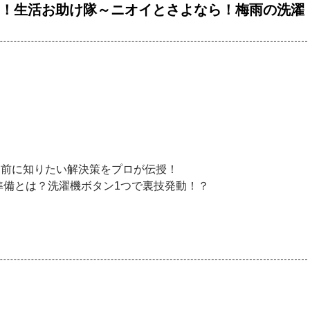
知っトク！生活お助け隊～ニオイとさよなら！梅雨の洗濯
入り前に知りたい解決策をプロが伝授！
準備とは？洗濯機ボタン1つで裏技発動！？