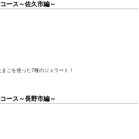
元フルコース～佐久市編～
たまごを使った7種のジェラート！
元フルコース～長野市編～