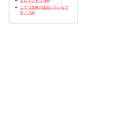
ずんマンモウ (84)
こてつ北村の店出したいんで
す！ (14)