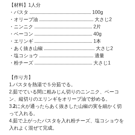
【材料】1人分
・パスタ ................................................... 100g
・オリーブ油 ............................................. 大さじ2
・ニンニク ................................................ 2片
・ベーコン ................................................ 40g
・エリンギ ................................................ 1本
・あく抜き山椒 .......................................... 大さじ2
・塩コショウ ............................................. 適量
・粉チーズ ................................................ 大さじ1
【作り方】
1.パスタを熱湯で５分茹でる。
2.茹でている間に粗みじん切りのニンニク、ベーコ
ン、縦切りのエリンギをオリーブ油で炒める。
3.
2
に火が通ったらあく抜きした山椒の実を細かく切
って入れる。
4.茹で上がったパスタを入れ粉チーズ、塩コショウを
入れよく混ぜて完成。