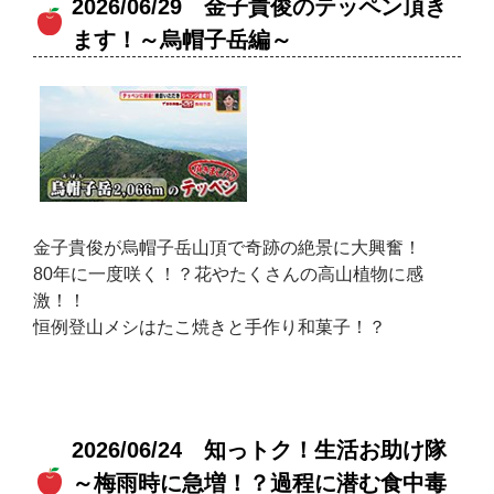
2026/06/29 金子貴俊のテッペン頂き
ます！～烏帽子岳編～
金子貴俊が烏帽子岳山頂で奇跡の絶景に大興奮！
80年に一度咲く！？花やたくさんの高山植物に感
激！！
恒例登山メシはたこ焼きと手作り和菓子！？
2026/06/24 知っトク！生活お助け隊
～梅雨時に急増！？過程に潜む食中毒