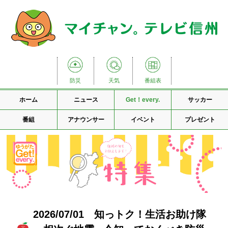
防災
天気
番組表
ホーム
ニュース
Get！every.
サッカー
番組
アナウンサー
イベント
プレゼント
2026/07/01 知っトク！生活お助け隊