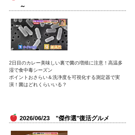
～
2日目のカレー美味しい裏で菌の増殖に注意！高温多
湿で食中毒シーズン
ポイントおさらい＆洗浄度を可視化する測定器で実
演！菌はどれくらいいる？
2026/06/23 "傑作選"復活グルメ