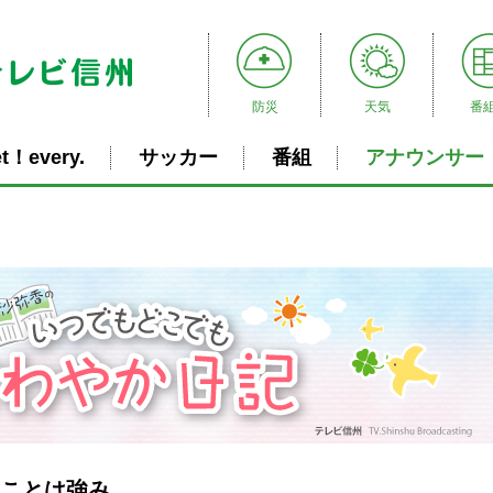
防災
天気
番
t！every.
サッカー
番組
アナウンサー
違うことは強み