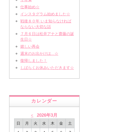
仕事始め☆
インスタグラム始めました☆
戦後８０年 いま知らなければ
ならない大切な話
７月６日は松井アナと齋藤の誕
生日☆
嬉しい再会
週末のお出かけは...☆
復帰しました！
しばらくお休みいただきます☆
カレンダー
2026年3月
<
日
月
火
水
木
金
土