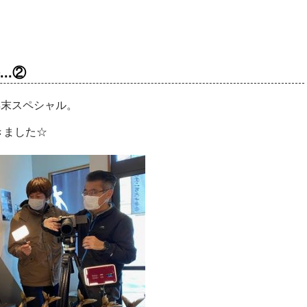
...②
.」年末スペシャル。
きました☆