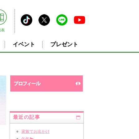
組表
イベント
プレゼント
最近の記事
家族でお出かけ
午年🐎