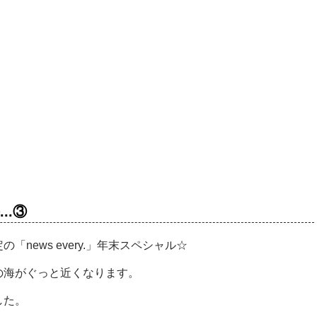
...③
news every.」年末スペシャル☆
の海がぐっと近くなります。
した。