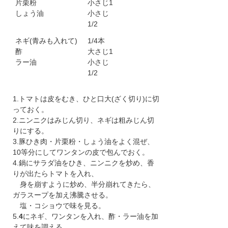
片栗粉
小さじ1
しょう油
小さじ
1/2
ネギ(青みも入れて)
1/4本
酢
大さじ1
ラー油
小さじ
1/2
1.トマトは皮をむき、ひと口大(ざく切り)に切
っておく。
2.ニンニクはみじん切り、ネギは粗みじん切
りにする。
3.豚ひき肉・片栗粉・しょう油をよく混ぜ、
10等分にしてワンタンの皮で包んでおく。
4.鍋にサラダ油をひき、ニンニクを炒め、香
りが出たらトマトを入れ、
身を崩すように炒め、半分崩れてきたら、
ガラスープを加え沸騰させる。
塩・コショウで味を見る。
5.
4
にネギ、ワンタンを入れ、酢・ラー油を加
えて味を調える。