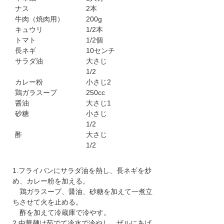
ナス
2本
牛肉（焼肉用）
200g
キュウリ
1/2本
トマト
1/2個
長ネギ
10センチ
サラダ油
大さじ
1/2
カレー粉
小さじ2
鶏ガラスープ
250cc
醤油
大さじ1
砂糖
小さじ
1/2
酢
大さじ
1/2
1.フライパンにサラダ油を熱し、長ネギを炒
め、カレー粉を加える。
鶏ガラスープ、醤油、砂糖を加えて一煮立
ちさせて火を止める。
酢を加えて冷蔵庫で冷やす。
2.中華麺は茹でて冷水で冷やし、ザルにあげ