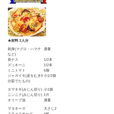
★材料 2人分
刺身(マグロ・ハマチ
適量
など)
長ナス
1/2本
ズッキーニ
1/2本
ミニトマト
6個
ジャガイモ(皮をむき5
小1/2個
分茹でたもの)
タマネギ(みじん切り)
小1個
ニンニク(みじん切り)
1片
オリーブ油
適量
マヨネーズ
大さじ2
スライスチーズ
4枚