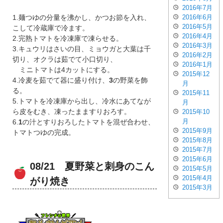
2016年7月
2016年6月
1.麺つゆの分量を沸かし、かつお節を入れ、
2016年5月
こして冷蔵庫で冷ます。
2016年4月
2.完熟トマトを冷凍庫で凍らせる。
2016年3月
3.キュウリはさいの目、ミョウガと大葉は千
2016年2月
切り、オクラは茹でて小口切り、
2016年1月
ミニトマトは4カットにする。
2015年12
4.冷麦を茹でて器に盛り付け、
3
の野菜を飾
月
る。
2015年11
5.トマトを冷凍庫から出し、冷水にあてなが
月
ら皮をむき、凍ったまますりおろす。
2015年10
月
6.
1
の汁とすりおろしたトマトを混ぜ合わせ、
2015年9月
トマトつゆの完成。
2015年8月
2015年7月
2015年6月
08/21 夏野菜と刺身のこん
2015年5月
2015年4月
がり焼き
2015年3月