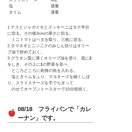
塩
適量
タイム
適量
1.ナスとジャガイモとズッキーニはタテ半分
に切る。その後3cmの厚さに切る。
ミニトマトはヘタを取り、三枚に切る。
2.タマネギとニンニクのみじん切りはオリー
ブ油で炒めておく。
3.グラタン皿に薄くオリーブ油を塗り、底に
2
をしき、その上に
1
の野菜を並べ、
ところどころに刺身の魚を入れる。
塩とタイムをふり、マヨネーズを細くしぼ
り、スライスチーズを手でちぎって
のせてオーブントースターで10分程焼く。
08/18 フライパンで「カレ
ーナン」です。