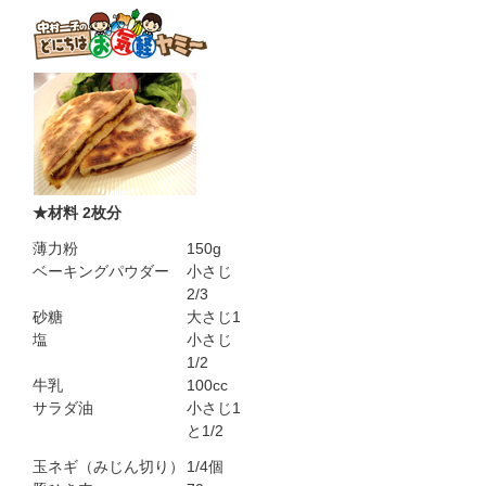
★材料 2枚分
薄力粉
150g
ベーキングパウダー
小さじ
2/3
砂糖
大さじ1
塩
小さじ
1/2
牛乳
100cc
サラダ油
小さじ1
と1/2
玉ネギ（みじん切り）
1/4個