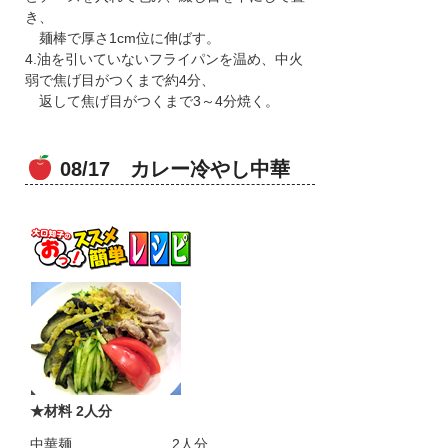
き、
麺棒で厚さ1cm位に伸ばす。
4.油を引いていないフライパンを温め、中火
弱で焦げ目がつくまで約4分、
返して焦げ目がつくまで3～4分焼く。
08/17 カレー冷やし中華
★材料 2人分
中華麺
2人分