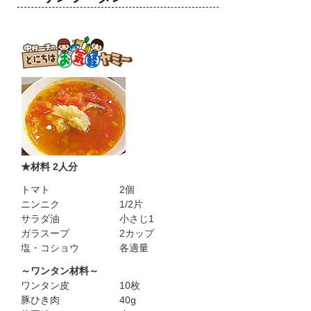
★材料 2人分
トマト
2個
ニンニク
1/2片
サラダ油
小さじ1
ガラスープ
2カップ
塩・コショウ
各適量
～ワンタン材料～
ワンタン皮
10枚
豚ひき肉
40g