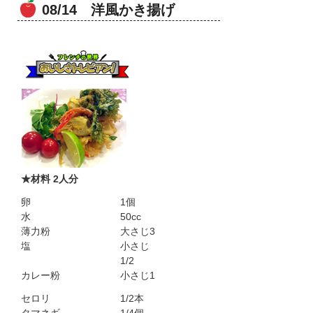
08/14 洋風かき揚げ
★材料 2人分
卵
1個
水
50cc
薄力粉
大さじ3
塩
小さじ
1/2
カレー粉
小さじ1
セロリ
1/2本