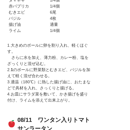
タマネギ
1/4個
赤パプリカ
1/4個
むきエビ
6尾
バジル
4枚
揚げ油
適量
ライム
1/4個
1.大きめのボールに卵を割り入れ、軽くほぐ
す。
さらに水を加え、薄力粉、カレー粉、塩を
ざっくりと混ぜ込む。
2.
1
のボールに野菜類とむきエビ、バジルを加
えて軽く混ぜ合わせる。
3.適温（180℃）に熱した揚げ油に、おたまな
どで具材を入れ、さっくりと揚げる。
4.お皿にサラダ菜を敷いて、かき揚げを盛り
付け、ライムを添えて出来上がり。
08/11 ワンタン入りトマト
サンラータン