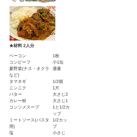
★材料 2人分
ベーコン
1枚
コンビーフ
小1缶
夏野菜(ナス・オクラ
適量
など)
タマネギ
1/2個
ニンニク
1片
バター
大さじ2
カレー粉
大さじ1
コンソメスープ
1と1/2カ
ップ
ミートソース(パスタ
1/2カッ
用)
プ
塩
小さじ