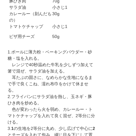
豚ひき肉
70g
サラダ油
小さじ1
カレールー（刻んだも
30g
の）
トマトケチャップ
小さじ1
ピザ用チーズ
50g
1.ボールに薄力粉・ベーキングパウダー・砂
糖・塩を入れる。
レンジで40秒温めた牛乳を少しずつ加えて
箸で混ぜ、サラダ油を加える。
耳たぶの固さに、なめらかな生地になるま
で手で良くこね、濡れ布巾をかけて休ませ
る。
2.フライパンにサラダ油を熱し、玉ネギ・豚
ひき肉を炒める。
色が変わったら火を弱め、カレールー・ト
マトケチャップを入れて良く混ぜ、2等分に分
ける。
3.
1
の生地を2等分に丸め、少し広げて中心に
2
とチーズを入れて包み、綴じ目を下にして置